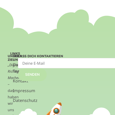
LINKS
UNSER
ÜBER
LASS DICH KONTAKTIEREN
ZIEL
UNS
Das
„Digitalisierung.
Team
Richtig.
SENDEN
Machen.“
Kontakt
–
Impressum
das
haben
Datenschutz
wir
uns