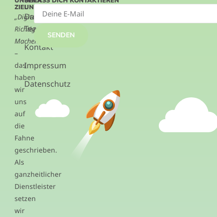
UNSER
ÜBER
LASS DICH KONTAKTIEREN
ZIEL
UNS
Das
„Digitalisierung.
Team
Richtig.
SENDEN
Machen.“
Kontakt
–
Impressum
das
haben
Datenschutz
wir
uns
auf
die
Fahne
geschrieben.
Als
ganzheitlicher
Dienstleister
setzen
wir