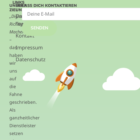
LINKS
UNSER
ÜBER
LASS DICH KONTAKTIEREN
ZIEL
UNS
Das
„Digitalisierung.
Team
Richtig.
SENDEN
Machen.“
Kontakt
–
Impressum
das
haben
Datenschutz
wir
uns
auf
die
Fahne
geschrieben.
Als
ganzheitlicher
Dienstleister
setzen