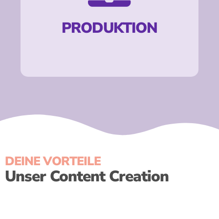
Gestaltung und
PRODUKTION
konzeptionelle
Umsetzung
Formatierung
DEINE VORTEILE
Unser Content Creation