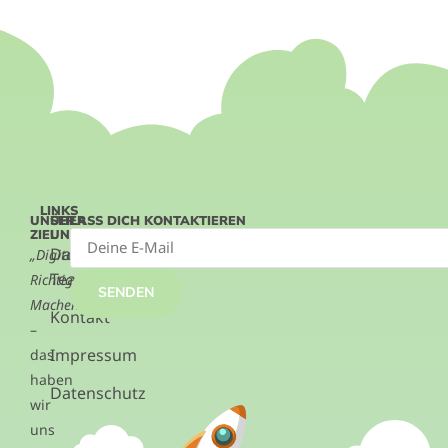
LINKS
UNSER
ÜBER
LASS DICH KONTAKTIEREN
ZIEL
UNS
Das
„Digitalisierung.
Team
Richtig.
SENDEN
Machen.“
Kontakt
–
Impressum
das
haben
Datenschutz
wir
uns