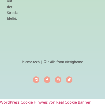
auf
der
Strecke
bleibt.
blomo.tech | 💻 skills from Bietighome
WordPress Cookie Hinweis von Real Cookie Banner