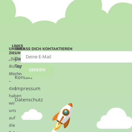
LINKS
UNSER
ÜBER
LASS DICH KONTAKTIEREN
ZIEL
UNS
Das
„Digitalisierung.
Team
Richtig.
SENDEN
Machen.“
Kontakt
–
Impressum
das
haben
Datenschutz
wir
uns
auf
die